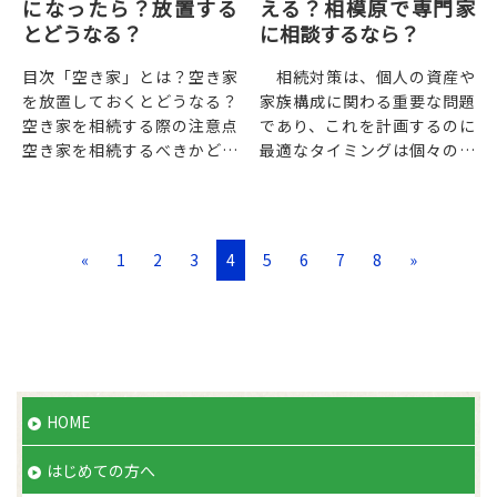
になったら？放置する
える？相模原で専門家
とどうなる？
に相談するなら？
目次「空き家」とは？空き家
相続対策は、個人の資産や
を放置しておくとどうなる？
家族構成に関わる重要な問題
空き家を相続する際の注意点
であり、これを計画するのに
空き家を相続するべきかどう
最適なタイミングは個々の状
か迷ったら１. 「空き家」と
況によります。しかし、一般
は？ 「空家等」とは、建築
的には早めに取り組むことが
物又...
大切です。目次相続...
«
1
2
3
4
5
6
7
8
»
HOME
はじめての方へ