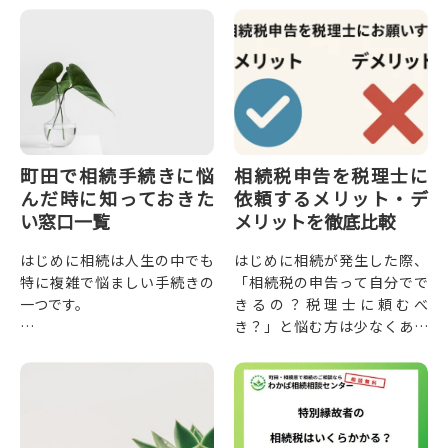
の進め方に悩まれる方も多い
のではないでしょうか。相続
税...
町田で相続手続きに悩
相続税申告を税理士に
んだ時に知っておきた
依頼するメリット・デ
い窓口一覧
メリットを徹底比較
はじめに相続は人生の中でも
はじめに相続が発生した際、
特に複雑で悩ましい手続きの
「相続税の申告って自分でで
一つです。
きるの？税理士に頼むべ
き？」と悩む方は少なくあり
特に初めて経験する方にとっ
ません。相続税の申告には専
ては、何から始めればいいの
門知識が必要ですが、実際に
か分からないという声も多く
税理士に依頼する場合には費
聞かれます。
用も発...
今回は、町田市内で相続手続