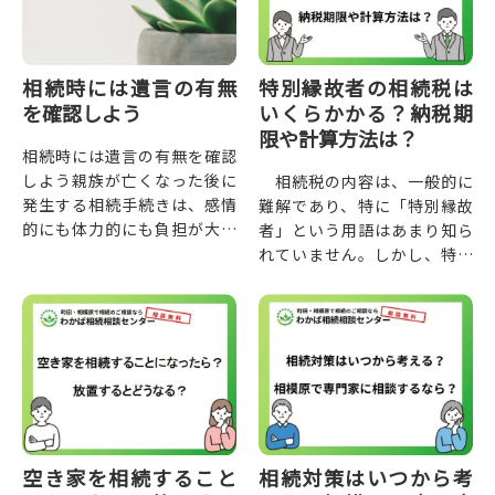
きに関...
相続時には遺言の有無
特別縁故者の相続税は
を確認しよう
いくらかかる？納税期
限や計算方法は？
相続時には遺言の有無を確認
しよう親族が亡くなった後に
相続税の内容は、一般的に
発生する相続手続きは、感情
難解であり、特に「特別縁故
的にも体力的にも負担が大き
者」という用語はあまり知ら
いものです。
れていません。しかし、特別
相続手続きではさまざまな手
縁故者は受け継ぐ人のいない
続きを必要としますが、まず
財産を遺贈できる重要な存在
確認すべきなのが...
です。
本記事では、特別縁故者の定
義...
空き家を相続すること
相続対策はいつから考