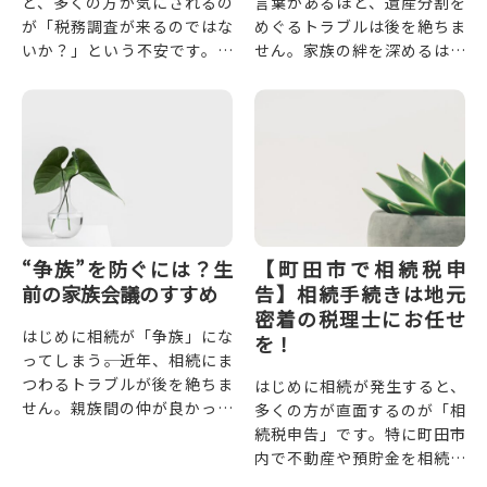
と、多くの方が気にされるの
言葉があるほど、遺産分割を
が「税務調査が来るのではな
めぐるトラブルは後を絶ちま
いか？」という不安です。今
せん。家族の絆を深めるはず
回は、「相続税の税務調査が
の相続が、かえって不信感や
来る確率」や「調査の対象に
対立を招くこともあります。
なりやすいケース」「事前に
本記事では、実際にあった遺
できる対策」...
産分割...
“争族”を防ぐには？生
【町田市で相続税申
前の家族会議のすすめ
告】相続手続きは地元
密着の税理士にお任せ
はじめに相続が「争族」にな
を！
ってしまう――。近年、相続にま
つわるトラブルが後を絶ちま
はじめに相続が発生すると、
せん。親族間の仲が良かった
多くの方が直面するのが「相
はずなのに、相続をきっかけ
続税申告」です。特に町田市
に関係がこじれてしまうケー
内で不動産や預貯金を相続し
スも珍しくありません。こ...
た場合、申告の準備や手続き