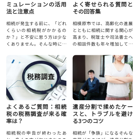
ミュレーションの活用
よく寄せられる質問と
法と注意点
その回答集
相続が発生する前に、「どれ
相模原市では、高齢化の進展
くらいの相続税がかかるの
とともに相続に関する関心が
か？」と不安に思う方は少な
高まり、税理士や司法書士へ
くありません。そんな時に有
の相談件数も年々増加してい
効なのが、税理士による相続
ます。「何から始めればい
税シミュレーションです。将
い？」「税金はどれくらいか
来の相続を見据えて、財産の
かるの？」「遺言書がある場
評価や税額の...
合とない場合...
よくあるご質問：相続
遺産分割で揉めたケー
税の税務調査が来る確
スと、トラブルを避け
率は？
る3つのコツ
相続税の申告が終わったあ
相続が「争族」になる――そんな