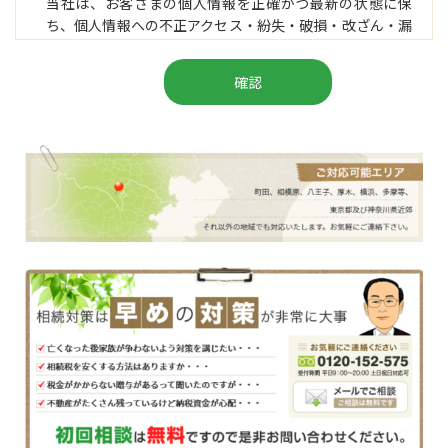
当社は、お客さまの個人情報を正確かつ最新の状態に保
ち、個人情報への不正アクセス・紛失・破損・改ざん・漏
洩などを防止するため、セキュリティシステムの維持・管
理体制の整備・社員教育の徹底等の必要な措置を講じ、安
全対策を実施し個人情報の厳重な管理を行ないます。
個人情報の利用目的
お客さまからお預かりした個人情報は、当社からのご連絡
や業務のご案内やご質問に対する回答として、電子メール
や資料のご送付に利用いたします。
個人情報の第三者への開示・提供の禁止
当社は、お客さまよりお預かりした個人情報を適切に管理
し、次のいずれかに該当する場合を除き、個人情報を第三
者に開示いたしません。
・お客さまの同意がある場合
・お客さまが希望されるサービスを行なうために当社が業
務を委託する業者に対して開示する場合
・法令に基づき開示することが必要である場合
個人情報の安全対策