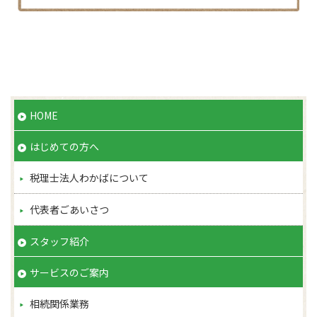
当社は、個人情報の正確性及び安全性確保のために、セキ
ュリティに万全の対策を講じています。
ご本人の照会
お客さまがご本人の個人情報の照会・修正・削除などをご
希望される場合には、ご本人であることを確認の上、対応
させていただきます。
HOME
法令、規範の遵守と見直し
はじめての方へ
当社は、保有する個人情報に関して適用される日本の法
令、その他規範を遵守するとともに、本ポリシーの内容を
税理士法人わかばについて
適宜見直し、その改善に努めます。
お問い合せ
代表者ごあいさつ
当社の個人情報の取扱に関するお問い合せは下記までご連
スタッフ紹介
絡ください。
わかば相続相談センター
サービスのご案内
〒194-0022 東京都町田市森野1-33-11町田森野ビル
1F
相続関係業務
TEL:0120−152−575